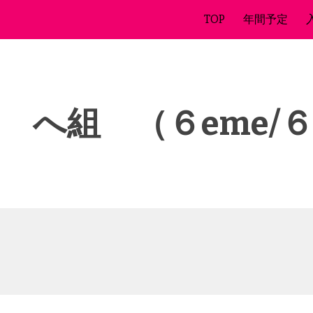
TOP
年間予定
ip to main content
Skip to navigat
 へ組 （６eme/